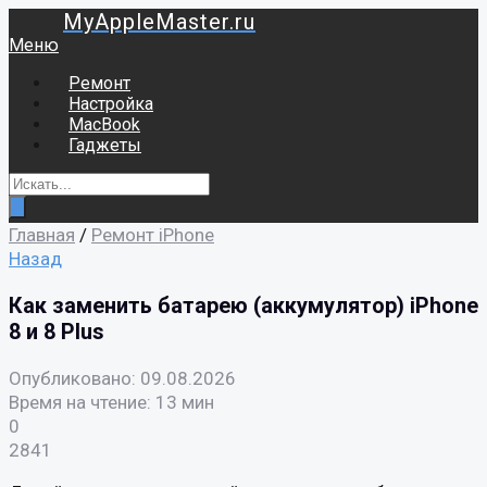
MyAppleMaster.ru
Меню
Ремонт
Настройка
MacBook
Гаджеты
Главная
/
Ремонт iPhone
Назад
Как заменить батарею (аккумулятор) iPhone
8 и 8 Plus
Опубликовано: 09.08.2026
Время на чтение: 13 мин
0
2841