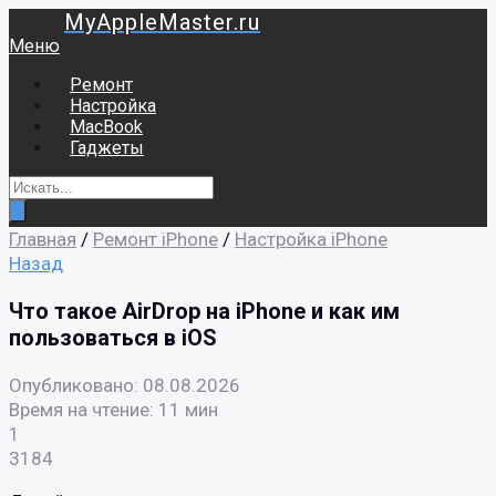
MyAppleMaster.ru
Меню
Ремонт
Настройка
MacBook
Гаджеты
Главная
/
Ремонт iPhone
/
Настройка iPhone
Назад
Что такое AirDrop на iPhone и как им
пользоваться в iOS
Опубликовано: 08.08.2026
Время на чтение: 11 мин
1
3184