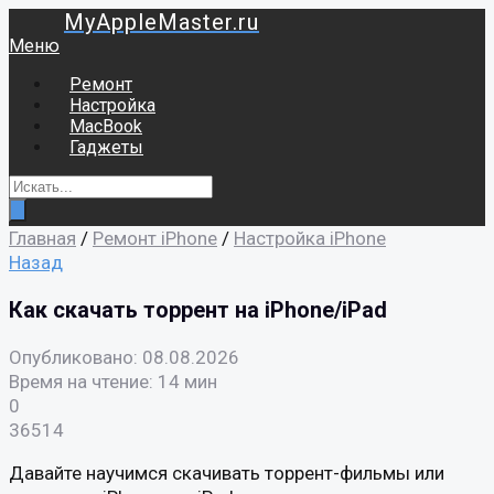
MyAppleMaster.ru
Меню
Ремонт
Настройка
MacBook
Гаджеты
Главная
/
Ремонт iPhone
/
Настройка iPhone
Назад
Как скачать торрент на iPhone/iPad
Опубликовано: 08.08.2026
Время на чтение: 14 мин
0
36514
Давайте научимся скачивать торрент-фильмы или