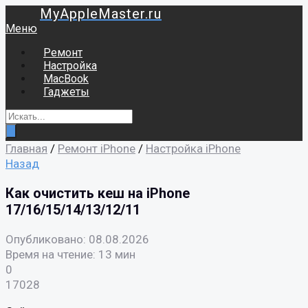
MyAppleMaster.ru
Меню
Ремонт
Настройка
MacBook
Гаджеты
Главная
/
Ремонт iPhone
/
Настройка iPhone
Назад
Как очистить кеш на iPhone
17/16/15/14/13/12/11
Опубликовано: 08.08.2026
Время на чтение: 13 мин
0
17028