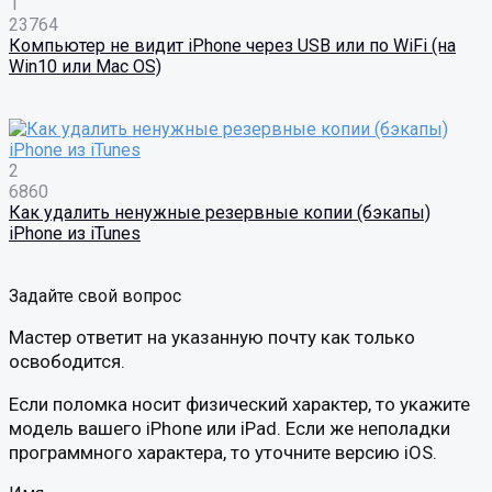
1
23764
Компьютер не видит iPhone через USB или по WiFi (на
Win10 или Mac OS)
2
6860
Как удалить ненужные резервные копии (бэкапы)
iPhone из iTunes
Задайте свой вопрос
Мастер ответит на указанную почту как только
освободится.
Если поломка носит физический характер, то укажите
модель вашего iPhone или iPad. Если же неполадки
программного характера, то уточните версию iOS.