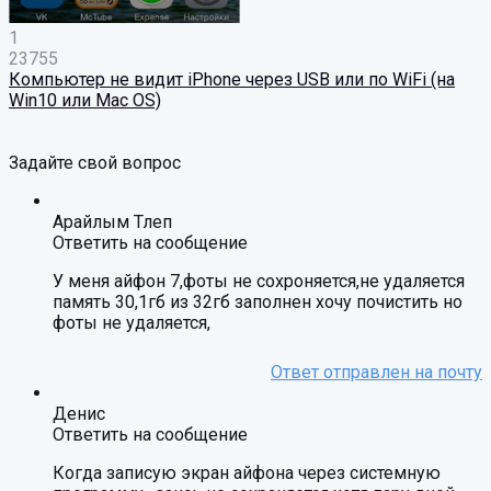
1
23755
Компьютер не видит iPhone через USB или по WiFi (на
Win10 или Mac OS)
Задайте свой вопрос
Арайлым Тлеп
Ответить на сообщение
У меня айфон 7,фоты не сохроняется,не удаляется
память 30,1гб из 32гб заполнен хочу почистить но
фоты не удаляется,
Денис
Ответить на сообщение
Когда записую экран айфона через системную