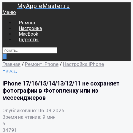
MyAppleMaster.ru
Меню
Ремонт
Настройка
MacBook
Гаджеты
Главная
/
Ремонт iPhone
/
Настройка iPhone
Назад
iPhone 17/16/15/14/13/12/11 не сохраняет
фотографии в Фотопленку или из
мессенджеров
Опубликовано: 06.08.2026
Время на чтение: 9 мин
6
34791