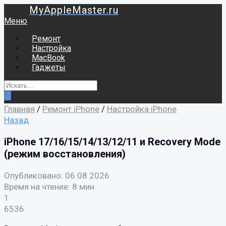
MyAppleMaster.ru
Меню
Ремонт
Настройка
MacBook
Гаджеты
Главная
/
Ремонт iPhone
/
Настройка iPhone
Назад
iPhone 17/16/15/14/13/12/11 и Recovery Mode
(режим восстановления)
Опубликовано: 06.08.2026
Время на чтение: 8 мин
1
6536