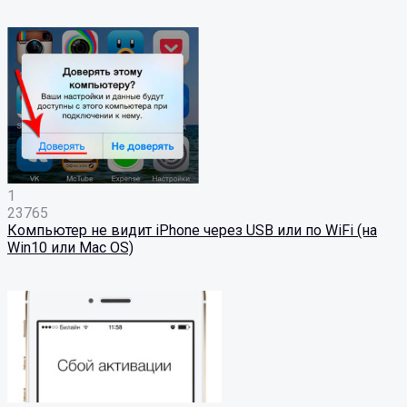
1
23765
Компьютер не видит iPhone через USB или по WiFi (на
Win10 или Mac OS)