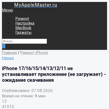
MyAppleMaster.ru
Меню
Ремонт
Настройка
MacBook
Гаджеты
Главная
/
Ремонт iPhone
Назад
iPhone 17/16/15/14/13/12/11 не
устанавливает приложение (не загружает) -
ожидание скачивания
Опубликовано: 07.08.2026
Время на чтение: 8 мин
12
41515