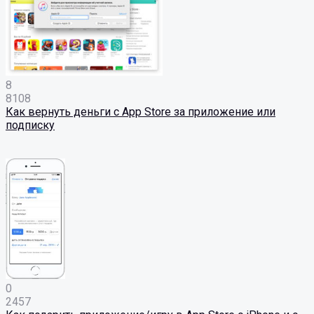
8
8108
Как вернуть деньги с App Store за приложение или
подписку
0
2457