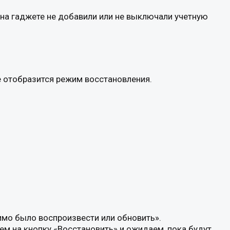
на гаджете не добавили или не выключали учетную
е отобразится режим восстановления.
имо было воспроизвести или обновить».
ем на кнопку «Восстановить» и ожидаем, пока будут