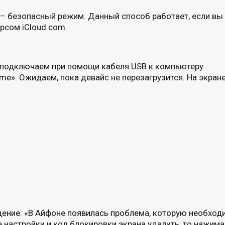
– безопасный режим. Данный способ работает, если вы 
урсом iCloud.com.
e подключаем при помощи кабеля USB к компьютеру.
e». Ожидаем, пока девайс не перезагрузится. На экран
ение: «В Айфоне появилась проблема, которую необход
 настройки и код блокировки экрана удалить, то нажима