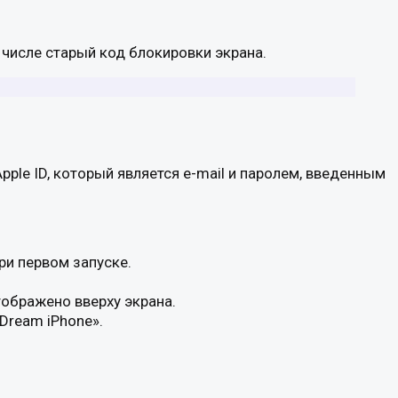
м числе старый код блокировки экрана.
ple ID, который является e-mail и паролем, введенным
ри первом запуске.
тображено вверху экрана.
Dream iPhone».