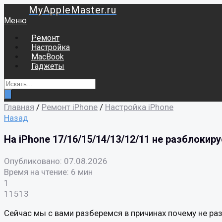
MyAppleMaster.ru
Меню
Ремонт
Настройка
MacBook
Гаджеты
Главная
/
Ремонт iPhone
/
Настройка iPhone
Назад
На iPhone 17/16/15/14/13/12/11 не разблокир
Опубликовано: 07.08.2026
Время на чтение: 6 мин
1
11513
Сейчас мы с вами разберемся в причинах почему не разб